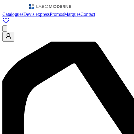
Catalogues
Devis express
Promos
Marques
Contact