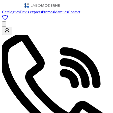
Catalogues
Devis express
Promos
Marques
Contact