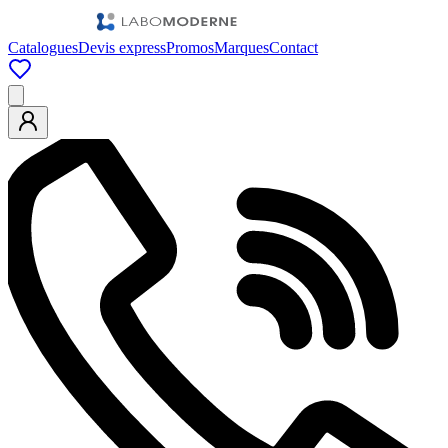
Catalogues
Devis express
Promos
Marques
Contact