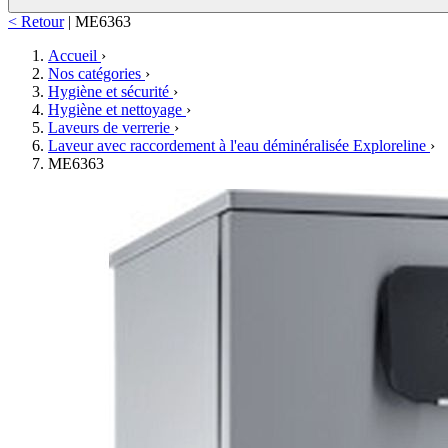
< Retour
|
ME6363
Accueil
›
Nos catégories
›
Hygiène et sécurité
›
Hygiène et nettoyage
›
Laveurs de verrerie
›
Laveur avec raccordement à l'eau déminéralisée Exploreline
›
ME6363