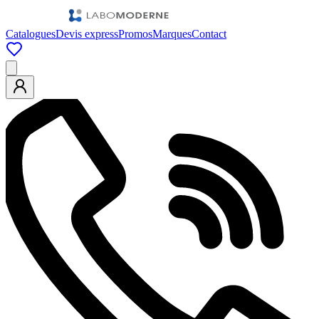
Catalogues
Devis express
Promos
Marques
Contact