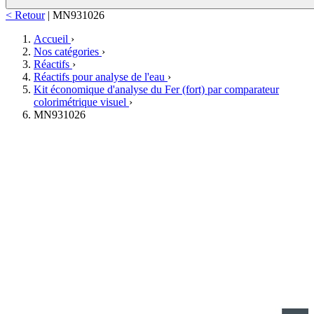
< Retour
|
MN931026
Accueil
›
Nos catégories
›
Réactifs
›
Réactifs pour analyse de l'eau
›
Kit économique d'analyse du Fer (fort) par comparateur
colorimétrique visuel
›
MN931026