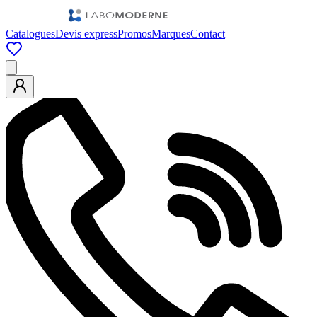
Catalogues
Devis express
Promos
Marques
Contact