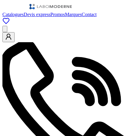
Catalogues
Devis express
Promos
Marques
Contact