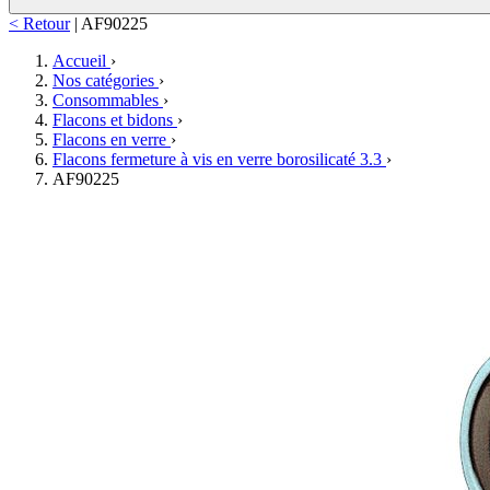
< Retour
|
AF90225
Accueil
›
Nos catégories
›
Consommables
›
Flacons et bidons
›
Flacons en verre
›
Flacons fermeture à vis en verre borosilicaté 3.3
›
AF90225