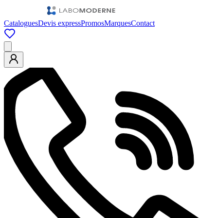
Catalogues
Devis express
Promos
Marques
Contact