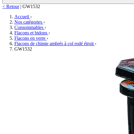
< Retour
|
GW1532
Accueil
›
Nos catégories
›
Consommables
›
Flacons et bidons
›
Flacons en verre
›
Flacons de chimie ambrés à col rodé étroit
›
GW1532