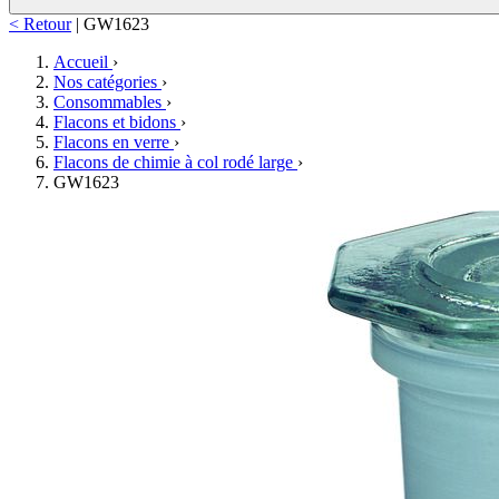
< Retour
|
GW1623
Accueil
›
Nos catégories
›
Consommables
›
Flacons et bidons
›
Flacons en verre
›
Flacons de chimie à col rodé large
›
GW1623