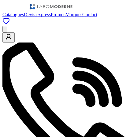
Catalogues
Devis express
Promos
Marques
Contact