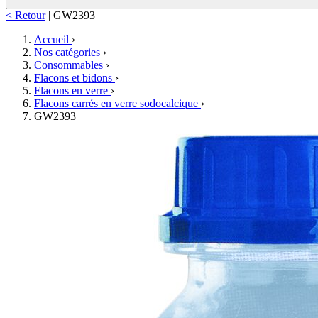
< Retour
|
GW2393
Accueil
›
Nos catégories
›
Consommables
›
Flacons et bidons
›
Flacons en verre
›
Flacons carrés en verre sodocalcique
›
GW2393