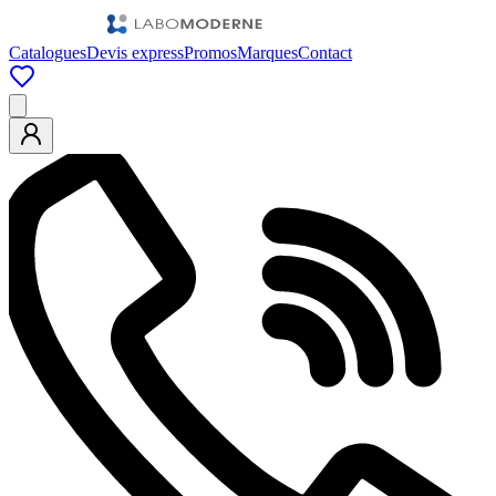
Catalogues
Devis express
Promos
Marques
Contact