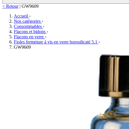
< Retour
|
GW9609
Accueil
›
Nos catégories
›
Consommables
›
Flacons et bidons
›
Flacons en verre
›
Fioles fermeture à vis en verre borosilicaté 5.1
›
GW9609