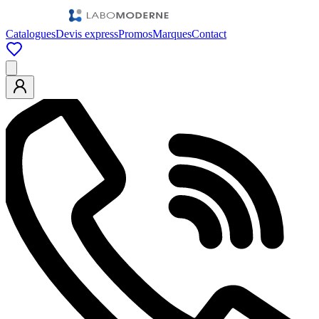
Catalogues
Devis express
Promos
Marques
Contact