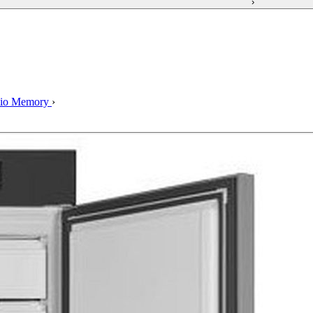
›
 Bio Memory
›