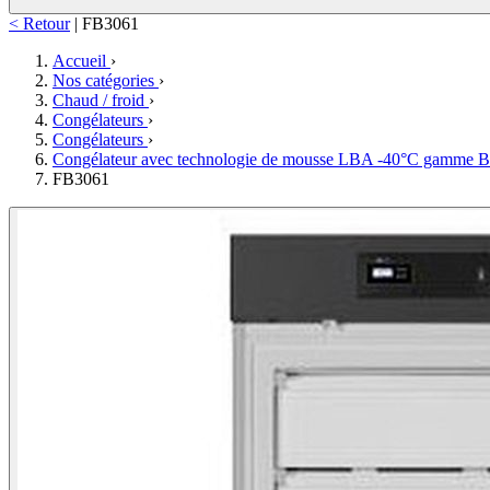
< Retour
|
FB3061
Accueil
›
Nos catégories
›
Chaud / froid
›
Congélateurs
›
Congélateurs
›
Congélateur avec technologie de mousse LBA -40°C gamme
FB3061