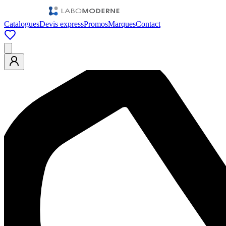
Catalogues
Devis express
Promos
Marques
Contact