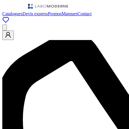
Catalogues
Devis express
Promos
Marques
Contact