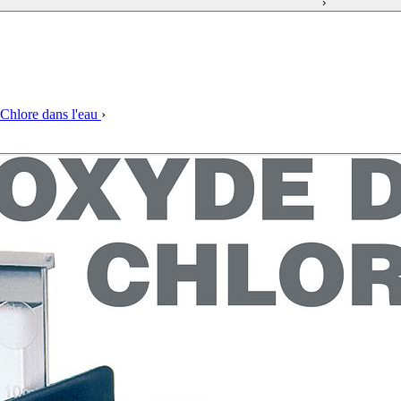
›
 Chlore dans l'eau
›