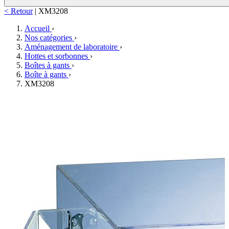
< Retour
|
XM3208
Accueil
›
Nos catégories
›
Aménagement de laboratoire
›
Hottes et sorbonnes
›
Boîtes à gants
›
Boîte à gants
›
XM3208