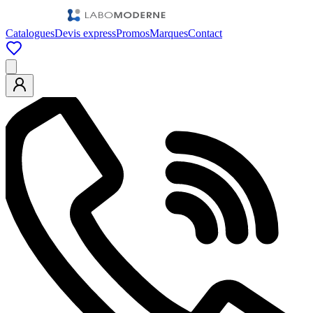
Catalogues
Devis express
Promos
Marques
Contact