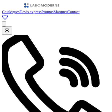
Catalogues
Devis express
Promos
Marques
Contact