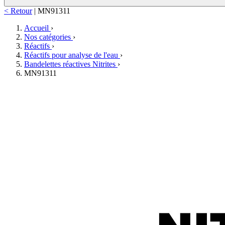
< Retour
|
MN91311
Accueil
›
Nos catégories
›
Réactifs
›
Réactifs pour analyse de l'eau
›
Bandelettes réactives Nitrites
›
MN91311